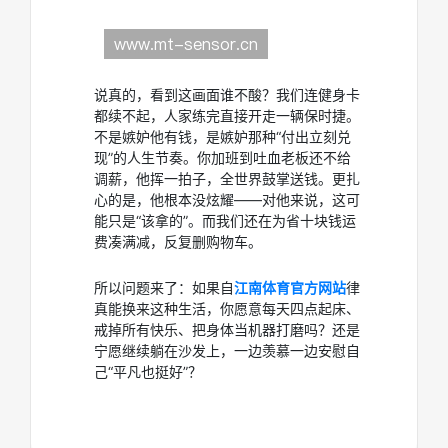
说真的，看到这画面谁不酸？我们连健身卡
都续不起，人家练完直接开走一辆保时捷。
不是嫉妒他有钱，是嫉妒那种“付出立刻兑
现”的人生节奏。你加班到吐血老板还不给
调薪，他挥一拍子，全世界鼓掌送钱。更扎
心的是，他根本没炫耀——对他来说，这可
能只是“该拿的”。而我们还在为省十块钱运
费凑满减，反复删购物车。
所以问题来了：如果自
江南体育官方网站
律
真能换来这种生活，你愿意每天四点起床、
戒掉所有快乐、把身体当机器打磨吗？还是
宁愿继续躺在沙发上，一边羡慕一边安慰自
己“平凡也挺好”？