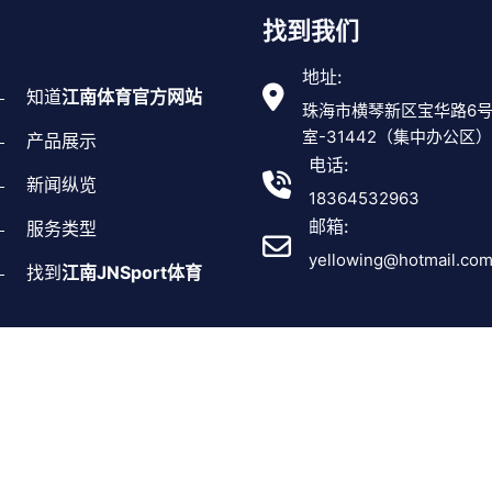
找到我们
地址:
知道
江南体育官方网站
珠海市横琴新区宝华路6号1
室-31442（集中办公区）
产品展示
电话:
新闻纵览
18364532963
邮箱:
服务类型
yellowing@hotmail.co
找到
江南JNSport体育
区)体育官方网站-JN SPORTS