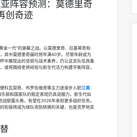
地亚阵容预测：莫德里奇
再创奇迹
“黄金一代”的谢幕之战。以莫德里奇、拉基蒂奇和
，其中莫德里奇届时将年满40岁。尽管年龄成为
杯中展现出的坚韧与战术素养，仍让这支队伍具备
，或将围绕老将经验与新生代活力构建平衡阵容，
便科瓦契奇、布罗佐维奇等主力逐渐步入职
江南
俱乐部和国家队的稳定表现仍具说服力。新生代如
欧战崭露头角，有望在2026年承担更多组织任务。
的衔接将成为球队攻防转换的关键，也是克罗地亚
替