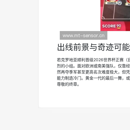
出线前景与奇迹可能
若克罗地亚顺利晋级2026世界杯正赛
烈的小组。面对欧洲或南美强队，仅靠经
然再夺季军甚至更高名次难度极大，但凭
能力制造冷门。黄金一代的最后一舞，或
尊敬的终章。