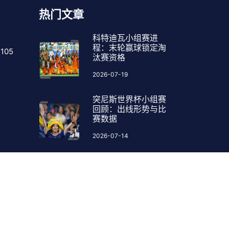
热门文章
科特迪瓦小组赛进
程：末轮赢球锁定淘
05
汰赛资格
2026-07-19
突尼斯世界杯小组赛
回顾：出线形势与比
赛数据
m
2026-07-14
SiteMap