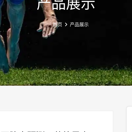
产品展示
首页
产品展示