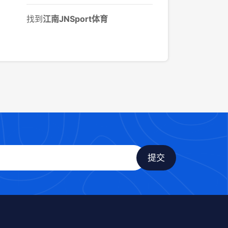
找到
江南JNSport体育