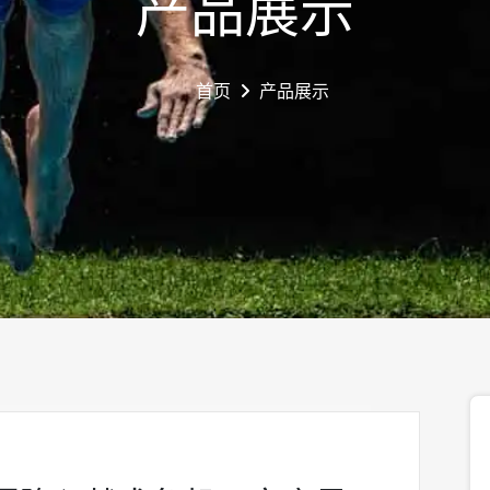
产品展示
首页
产品展示