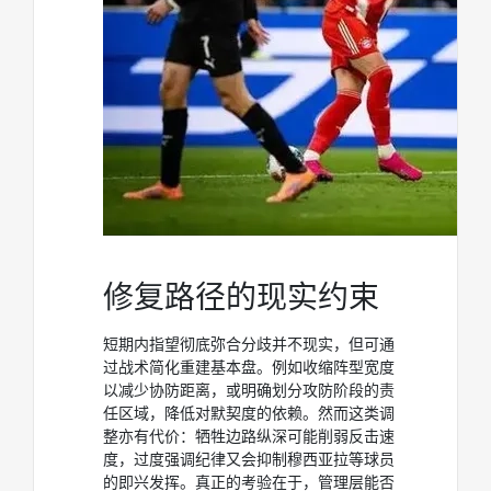
修复路径的现实约束
短期内指望彻底弥合分歧并不现实，但可通
过战术简化重建基本盘。例如收缩阵型宽度
以减少协防距离，或明确划分攻防阶段的责
任区域，降低对默契度的依赖。然而这类调
整亦有代价：牺牲边路纵深可能削弱反击速
度，过度强调纪律又会抑制穆西亚拉等球员
的即兴发挥。真正的考验在于，管理层能否