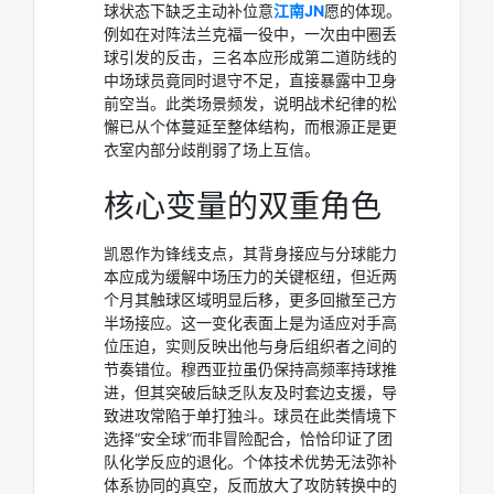
球状态下缺乏主动补位意
江南JN
愿的体现。
例如在对阵法兰克福一役中，一次由中圈丢
球引发的反击，三名本应形成第二道防线的
中场球员竟同时退守不足，直接暴露中卫身
前空当。此类场景频发，说明战术纪律的松
懈已从个体蔓延至整体结构，而根源正是更
衣室内部分歧削弱了场上互信。
核心变量的双重角色
凯恩作为锋线支点，其背身接应与分球能力
本应成为缓解中场压力的关键枢纽，但近两
个月其触球区域明显后移，更多回撤至己方
半场接应。这一变化表面上是为适应对手高
位压迫，实则反映出他与身后组织者之间的
节奏错位。穆西亚拉虽仍保持高频率持球推
进，但其突破后缺乏队友及时套边支援，导
致进攻常陷于单打独斗。球员在此类情境下
选择“安全球”而非冒险配合，恰恰印证了团
队化学反应的退化。个体技术优势无法弥补
体系协同的真空，反而放大了攻防转换中的