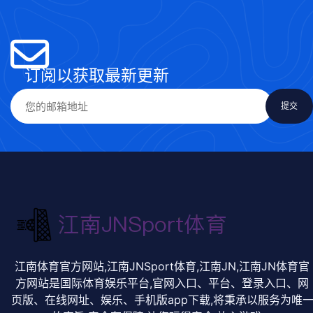
订阅以获取最新更新
江南体育官方网站,江南JNSport体育,江南JN,江南JN体育官
方网站是国际体育娱乐平台,官网入口、平台、登录入口、网
页版、在线网址、娱乐、手机版app下载,将秉承以服务为唯