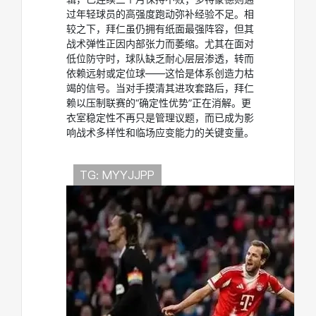
过年轻球员的高强度跑动弥补经验不足。相
较之下，拜仁虽仍拥有纸面最强阵容，但其
战术弹性正因内部张力而萎缩。尤其在面对
低位防守时，球队缺乏耐心层层渗透，转而
依赖远射或定位球——这恰是体系创造力枯
竭的信号。当对手摸清其进攻套路后，拜仁
赖以压制联赛的“确定性优势”正在消解。更
衣室稳定性不再只是管理议题，而已成为影
响战术多样性和临场应变能力的关键变量。