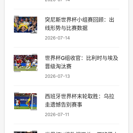
突尼斯世界杯小组赛回顾：出
线形势与比赛数据
2026-07-14
世界杯G组收官：比利时与埃及
晋级淘汰赛
2026-07-13
西班牙世界杯末轮取胜：乌拉
圭遗憾告别赛事
2026-07-11