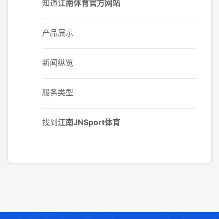
知道
江南体育官方网站
产品展示
新闻纵览
服务类型
找到
江南JNSport体育