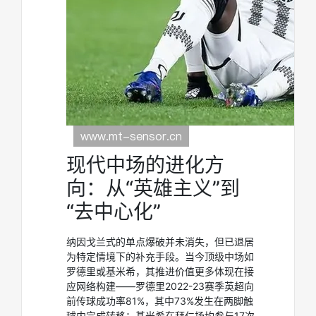
现代中场的进化方
向：从“英雄主义”到
“去中心化”
纳因戈兰式的单点爆破并未消失，但已退居
为特定情境下的补充手段。当今顶级中场如
罗德里或基米希，其推进价值更多体现在接
应网络构建——罗德里2022-23赛季英超向
前传球成功率81%，其中73%发生在两脚触
球内完成转移；基米希在拜仁场均参与17次