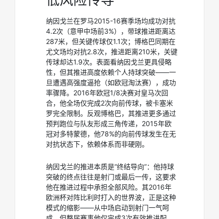
低风险传导
纳因戈兰在罗马2015-16赛季场均成功对抗
4.2次（意甲中场前3%），带球推进距离达
287米，但关键传球仅1.1次；博格巴同期在
尤文场均对抗2.8次，推进距离210米，关键
传球却达1.9次。表面看纳因戈兰更具侵略
性，但其推进高度依赖个人持球突破——一
旦遭遇高强度逼抢（如欧冠淘汰赛），成功
率骤降。2016年欧冠1/8决赛对皇马次回
合，他全场仅完成2次向前传球，被卡塞米
罗完全限制。反观博格巴，其推进更多通过
预判跑位与队友形成三角传递，2015年欧
冠对多特蒙德，他78%的向前传球发生在无
对抗状态下，依赖体系而非硬刚。
纳因戈兰的推进本质是“终结导向”：他持球
突破的终点往往是射门或最后一传，这要求
他在推进过程中承担全部风险。其2016年
欧洲杯对阵比利时打入的世界波，正是这种
模式的缩影——从中场启动到射门一气呵
成，但整届赛事他仅完成3次有效推进配