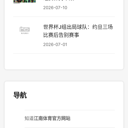
2026-07-10
世界杯J组出局球队：约旦三场
比赛后告别赛事
2026-07-01
导航
知道
江南体育官方网站