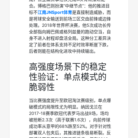
合。博格巴则扮演“中继节点”：他的推进目
标不
江南JNSport体育
是直接制造威胁，而
是将球安全输送到前场三区交由前锋或边锋
处理。2018年世界杯决赛，他5次成功长传
全部指向姆巴佩或格列兹曼的跑动空当，自
身不进入射程却盘活全局。这种分工差异决
定了前者在体系支持不足时效率断崖下跌，
后者则能在结构化进攻中持续输出。
高强度场景下的稳定
性验证：单点模式的
脆弱性
当比赛强度提升至欧冠淘汰赛级别，单点爆
破模式的局限性尤为明显。纳因戈兰在
2017-18赛季欧冠代表罗马出战9场，场均
被抢断2.3次（高于联赛1.6次），向前传球
成功率从意甲的68%跌至52%。对手针对性
部署双人包夹后，其推进链条极易断裂。反