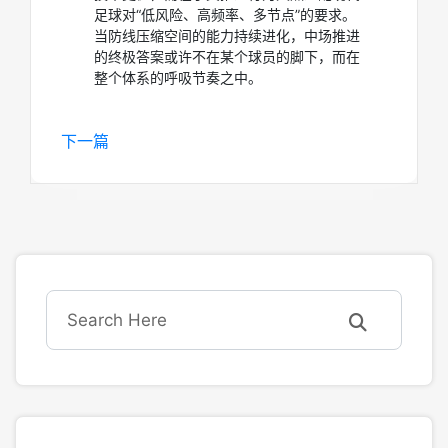
足球对“低风险、高频率、多节点”的要求。
当防线压缩空间的能力持续进化，中场推进
的终极答案或许不在某个球员的脚下，而在
整个体系的呼吸节奏之中。
下一篇