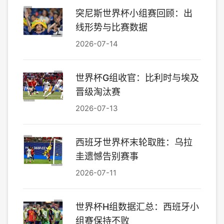
突尼斯世界杯小组赛回顾：出
线形势与比赛数据
2026-07-14
世界杯G组收官：比利时与埃及
晋级淘汰赛
2026-07-13
西班牙世界杯末轮取胜：乌拉
圭遗憾告别赛事
2026-07-11
世界杯H组数据汇总：西班牙小
组赛保持不败